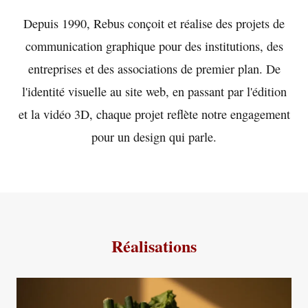
rebus
Depuis 1990, Rebus conçoit et réalise des projets de
Communication graphique depuis 1990.
communication graphique pour des institutions, des
entreprises et des associations de premier plan. De
De l'identité visuelle à la vidéo 3D, un design de
qualité qui communique les valeurs fondamentales
l'identité visuelle au site web, en passant par l'édition
de vos clients.
et la vidéo 3D, chaque projet reflète notre engagement
pour un design qui parle.
Découvrir nos réalisations
Réalisations