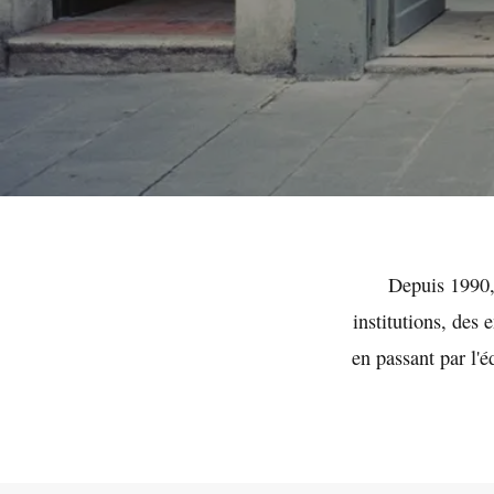
rebus
Depuis 1990,
institutions, des 
en passant par l'
Communication graphique depuis 1990.
De l'identité visuelle à la vidéo 3D, un design de
communique les valeurs fondamentales de vos c